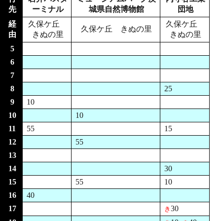
先
ーミナル
城県自然博物館
団地
経
久保ケ丘
久保ケ丘
久保ケ丘 きぬの里
由
きぬの里
きぬの里
5
6
7
8
25
9
10
10
10
11
55
15
12
55
13
14
30
15
55
10
16
40
17
30
き