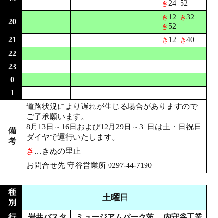
24
52
き
12
32
き
き
20
52
き
21
12
40
き
き
22
23
0
1
道路状況により遅れが生じる場合がありますので
ご了承願います。
8月13日～16日および12月29日～31日は土・日祝日
備
ダイヤで運行いたします。
考
き
…
きぬの里止
お問合せ先 守谷営業所 0297-44-7190
種
土曜日
別
行
岩井バスタ
ミュージアムパーク茨
内守谷工業