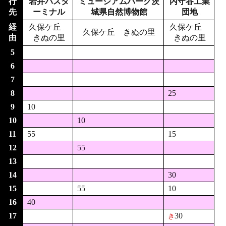
行
岩井バスタ
ミュージアムパーク茨
内守谷工業
先
ーミナル
城県自然博物館
団地
経
久保ケ丘
久保ケ丘
久保ケ丘 きぬの里
由
きぬの里
きぬの里
5
6
7
8
25
9
10
10
10
11
55
15
12
55
13
14
30
15
55
10
16
40
17
30
き