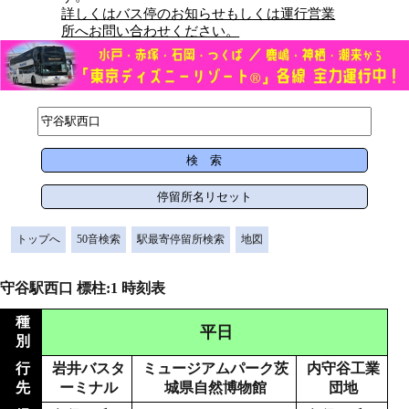
詳しくはバス停のお知らせもしくは運行営業
所へお問い合わせください。
トップへ
50音検索
駅最寄停留所検索
地図
守谷駅西口 標柱:1 時刻表
種
平日
別
行
岩井バスタ
ミュージアムパーク茨
内守谷工業
先
ーミナル
城県自然博物館
団地