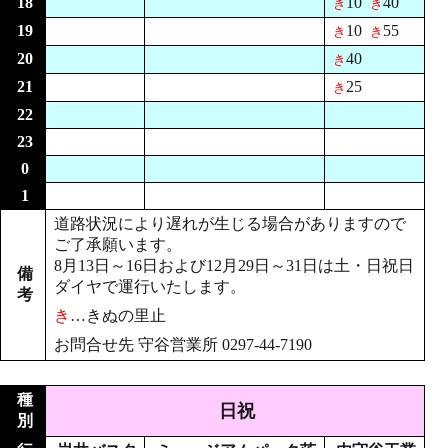
18
10
40
き
き
19
10
55
き
き
20
40
き
21
25
き
22
23
0
1
道路状況により遅れが生じる場合がありますので
ご了承願います。
8月13日～16日および12月29日～31日は土・日祝日
備
ダイヤで運行いたします。
考
き
…
きぬの里止
お問合せ先 守谷営業所 0297-44-7190
種
日祝
別